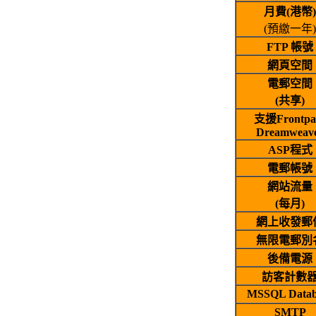
月費(港幣)
(預繳一年)
FTP 帳號
網頁空間
電郵空間
(共享)
支援Frontpa
Dreamweav
ASP程式
電郵帳號
網站流量
(每月)
網上收發郵
無限電郵別
後備電源
訪客計數
MSSQL Datab
SMTP