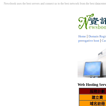
Newsbook uses the best servers and connect us to the best network from the best datacenter.
|
Home
Domain Regis
|
prerogative host
Cu
Web Hosting Serv
服務計劃
建立費
域名註冊