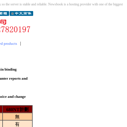
so the server is stable and reliable. Newsbook is a hosting provider with one of the biggest
|
ed products
in binding
ounter reports and
choice and change
680NT計劃
無
有