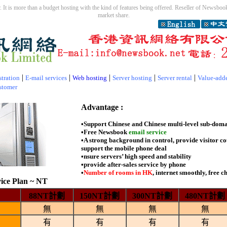
 It is more than a budget hosting with the kind of features being offered. Reseller of Newsbook 
market share.
|
|
|
|
|
tration
E-mail services
Web hosting
Server hosting
Server rental
Value-add
stomer
Advantage :
•Support Chinese and Chinese multi-level sub-doma
•Free Newsbook
email service
•A strong background in control, provide visitor c
support the mobile phone deal
•nsure servers’ high speed and stability
•provide after-sales service by phone
•
Number of rooms in HK
, internet smoothly, free 
ice Plan ~ NT
88NT計劃
150NT計劃
300NT計劃
480NT計劃
無
無
無
無
有
有
有
有