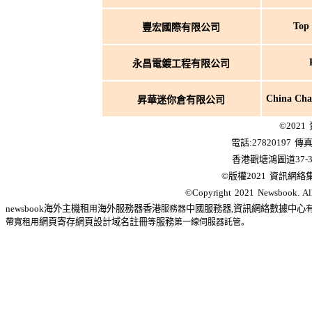
Top
豐宏國際有限公司
永昌電鍍工程有限公司
China Chai
昇華迷你倉有限公司
©2021
電話:27820197 傳真
香港觀塘鴻圖道37-
©版權2021 資訊網絡
©Copyright 2021 Newsbook. All 
newsbook
海外
主機租
海外服務器
香港
中國服務器
資訊
網絡
數據中心
用
服務器
,
網頁寄存
網頁設計
域名註冊
服務
帶寬租用
等
第一線伺服器託管。