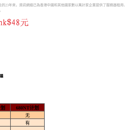
k在過去的23年來，資訊網絡已為香港中國和其他國家數以萬計家企業提供了服務器租用、
。
議
计划
680NT计划
无
有