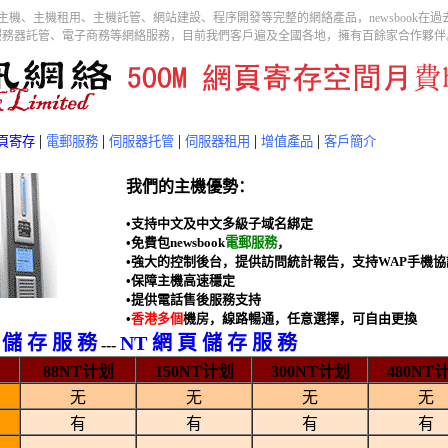
冊、虛擬主機、主機租用、主機託管、網站建設、程序開發等完整的網絡產品，newsboo
服務器託管、電子商務等網絡服務，目前我們客戶遍及全國各地，擁有百餘家合作夥伴
|
|
|
|
|
頁寄存
電郵服務
伺服器托管
伺服器租用
增值產品
客戶簡介
我們的主機優勢：
•支持中文及中文多級子域名綁定
•免費包newsbook
電郵服務
，
•強大的控制後台，提供訪問統計報告，支持WAP手機協
•保障主機高速穩定
•提供電話售後服務支持
•
香港多個
機房，線路暢通，任意選擇，可自由更換
頁 儲 存 服 務
NT 網 頁 儲 存 服 務
---
88NT计划
150NT计划
300NT计划
480NT
无
无
无
无
有
有
有
有