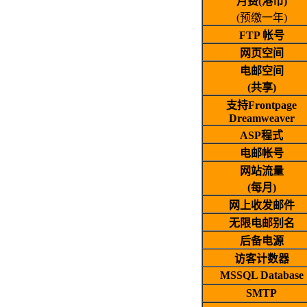
月费(港币)
(预缴一年)
FTP 帐号
网页空间
电邮空间
(共享)
支持Frontpage
Dreamweaver
ASP程式
电邮帐号
网站流量
(每月)
网上收发邮件
无限电邮别名
后备电源
访客计数器
MSSQL Database
SMTP