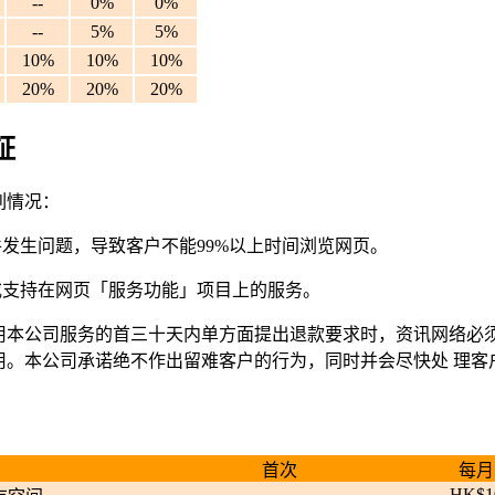
--
0%
0%
--
5%
5%
10%
10%
10%
20%
20%
20%
証
列情况：
件发生问题，导致客户不能99%以上时间浏览网页。
或支持在网页「服务功能」项目上的服务。
用本公司服务的首三十天内单方面提出退款要求时，资讯网络必
用。本公司承诺绝不作出留难客户的行为，同时并会尽快处 理客
首次
每月
HK$1