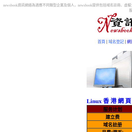
newsbook資訊網絡為適應不同類型企業及個人，newsbook提供包括域名註
|
|
首頁
域名登記
網
Linux 香 港 網 
服务计划
建立费
域名註册