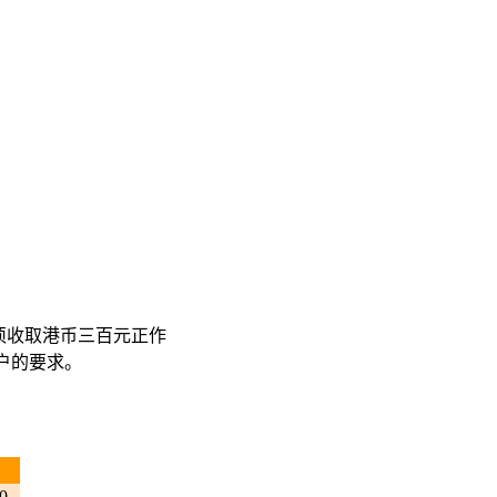
须收取港币三百元正作
户的要求。
0