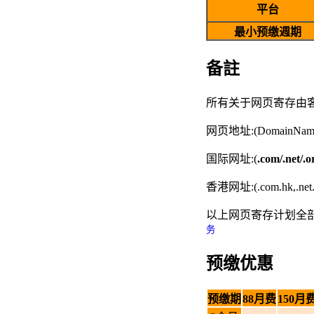
平台
最小预缴週期
备註
所有关于网页寄存由
网页地址:(Domain
国际网址:(
.com/.net/.or
香港网址:(.com.hk,.net
以上网页寄存计划全部是
务
预缴优惠
预缴期
88月费
150月